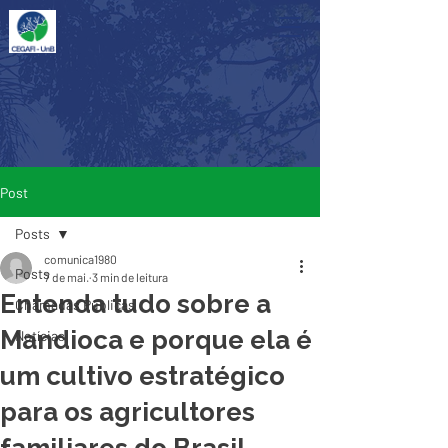
Post
Posts
comunica1980
Posts
7 de mai.
3 min de leitura
Entenda tudo sobre a
Chamadas Públicas
Mandioca e porque ela é
Notícias
um cultivo estratégico
para os agricultores