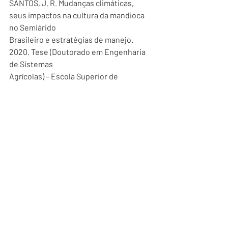
SANTOS, J. R. Mudanças climáticas, 
seus impactos na cultura da mandioca 
no Semiárido
Brasileiro e estratégias de manejo. 
2020. Tese (Doutorado em Engenharia 
de Sistemas
Agrícolas) – Escola Superior de 
Agricultura Luiz de Queiroz, 
Universidade de São Paulo,
Piracicaba, 2020. Disponível em: 
https://www.esalq.usp.br Acesso em: 
04 mai. 2026.
SILV A, A. P. et al. Mandioca no Brasil e 
no mundo: passado, presente e futuro. 
In:
INOV AÇÕES TECNOLÓGICAS E 
SUSTENTABILIDADE: o futuro da 
agricultura. [S.l.]:
Editora Científica, 2025. cap. 3. 